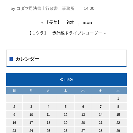
by
コダマ司法書士行政書士事務所
14:00
«
【長埜】 宅建
main
【ミウラ】 赤外線ドライブレコーダー
»
カレンダー
«
»
11月
日
月
火
水
木
金
土
1
2
3
4
5
6
7
8
9
10
11
12
13
14
15
16
17
18
19
20
21
22
23
24
25
26
27
28
29