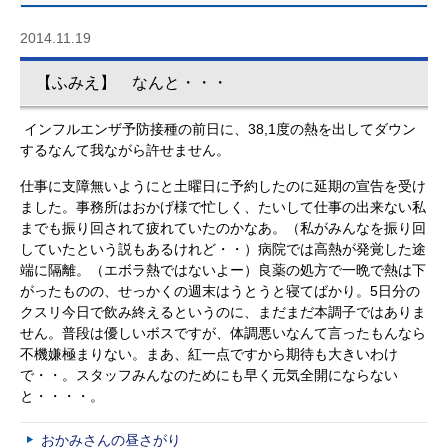
2014.11.19
【ふみえ】 なんと・・・
インフルエンザ予防接種の前日に、38,1度の熱を出してダウン
するなんて我ながら許せません。
仕事に支障無いようにと土曜日に予約したのに延期の宣告を受け
ました。事務所はおかげ様で忙しく、たいして仕事の出来ない私
までも振り回されて疲れていたのかなあ。（私がみんなを振り回
していたという説もあるけれど・・）病院では高熱が発覚した途
端に隔離。（エボラ熱ではないよー）良薬の処方で一晩で熱は下
がったものの、せっかくの週末はうとうと寝てばかり。5日分の
クスリ今日で飲み終えるというのに、まだまだ本調子ではありま
せん。普段は優しいボスですが、体調悪いなんて言ったもんなら
不機嫌極まりない。まあ、紅一点ですから期待も大きいわけ
で・・。スタッフみんなのためにも早く元気全開にならない
と・・・・。
おかみさんの昼さがり