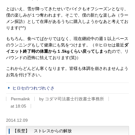
とはいえ、雪が降ってきたせいでバイクもオフシーズンとなり、
僕の楽しみが１つ奪われます。そこで、僕の新たな楽しみ（ラー
メン探訪）として在庫があるうちに購入しようかなあと考えてお
ります(^^)
もちろん、食べてばかりではなく、現在継続中の週１以上ペース
のランニングもして健康にも気をつけます。（※ヒロセは最近
ダ
イエット終了時の体重から１.5kgくらい戻ってしまった
ので、リ
バウンドの恐怖に怯えております(笑)）
これからどんどん寒くなります。皆様も体調を崩されませんよう
お気を付け下さい。
ヒロセのつれづれぐさ
Permalink
by コダマ司法書士行政書士事務所
at 18:05
2014.12.09
【長埜】 ストレスからの解放