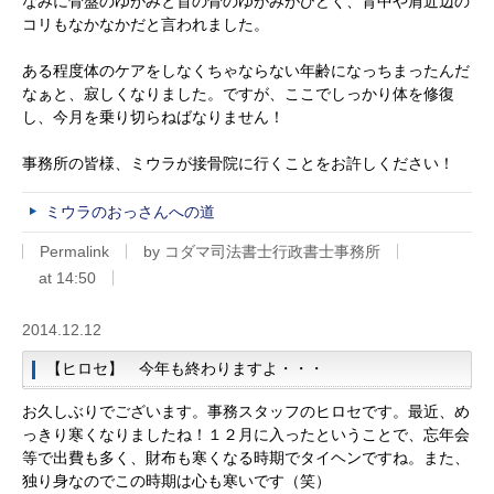
なみに骨盤のゆがみと首の骨のゆがみがひどく、背中や肩近辺の
コリもなかなかだと言われました。
ある程度体のケアをしなくちゃならない年齢になっちまったんだ
なぁと、寂しくなりました。ですが、ここでしっかり体を修復
し、今月を乗り切らねばなりません！
事務所の皆様、ミウラが接骨院に行くことをお許しください！
ミウラのおっさんへの道
Permalink
by コダマ司法書士行政書士事務所
at 14:50
2014.12.12
【ヒロセ】 今年も終わりますよ・・・
お久しぶりでございます。事務スタッフのヒロセです。最近、め
っきり寒くなりましたね！１２月に入ったということで、忘年会
等で出費も多く、財布も寒くなる時期でタイヘンですね。また、
独り身なのでこの時期は心も寒いです（笑）