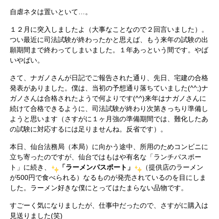
自虐ネタは置いといて…。
１２月に突入しましたよ（大事なことなので２回言いました）。
つい最近に司法試験が終わったかと思えば、もう来年の試験の出
願期間まで終わってしまいました。１年あっという間です。やば
いやばい。
さて、ナガノさんが日記でご報告された通り、先日、宅建の合格
発表がありました。僕は、当初の予想通り落ちていました(^^;)ナ
ガノさんは合格されたようで何よりです(^^)来年はナガノさんに
続けて合格できるように、司法試験が終わり次第きっちり準備し
ようと思います（さすがに１ヶ月強の準備期間では、難化したあ
の試験に対応するには足りませんね。反省です）。
本日、仙台法務局（本局）に向かう途中、所用のためコンビニに
立ち寄ったのですが、仙台ではもはや有名な「ランチパスポー
ト」に続き、
「ラーメンパスポート」
（提供店のラーメン
が500円で食べられる）なるものが発売されているのを目にしま
した。ラーメン好きな僕にとってはたまらない品物です。
すごーく気になりましたが、仕事中だったので、さすがに購入は
見送りました(笑)