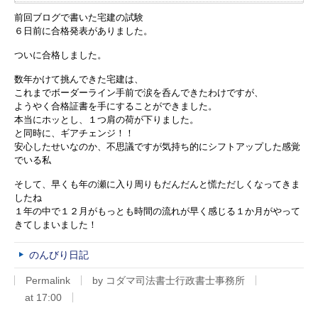
前回ブログで書いた宅建の試験
６日前に合格発表がありました。
ついに合格しました。
数年かけて挑んできた宅建は、
これまでボーダーライン手前で涙を呑んできたわけですが、
ようやく合格証書を手にすることができました。
本当にホッとし、１つ肩の荷が下りました。
と同時に、ギアチェンジ！！
安心したせいなのか、不思議ですが気持ち的にシフトアップした感覚
でいる私
そして、早くも年の瀬に入り周りもだんだんと慌ただしくなってきま
したね
１年の中で１２月がもっとも時間の流れが早く感じる１か月がやって
きてしまいました！
のんびり日記
Permalink
by コダマ司法書士行政書士事務所
at 17:00